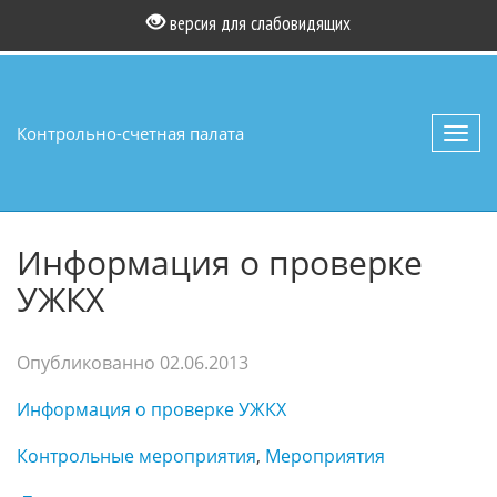
версия для слабовидящих
Контрольно-счетная палата
Toggl
navig
Информация о проверке
УЖКХ
Опубликованно
02.06.2013
Информация о проверке УЖКХ
Контрольные мероприятия
,
Мероприятия