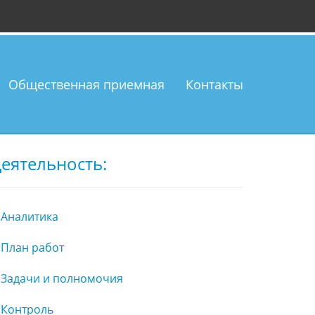
Общественная приемная
Контакты
еятельность:
Аналитика
План работ
Задачи и полномочия
Контроль