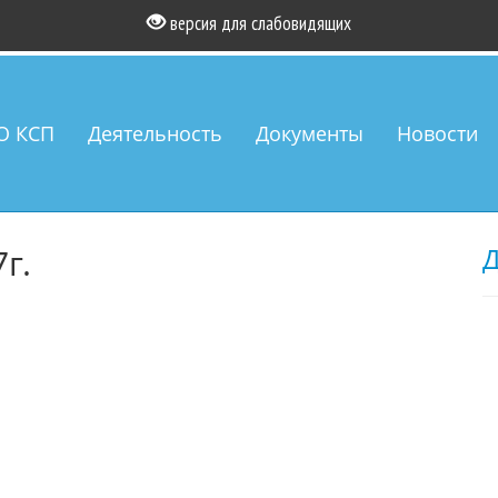
версия для слабовидящих
О КСП
Деятельность
Документы
Новости
г.
Д