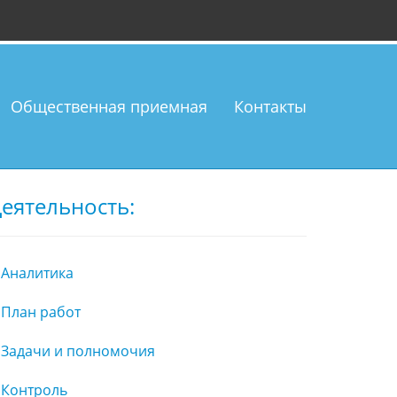
Общественная приемная
Контакты
еятельность:
Аналитика
План работ
Задачи и полномочия
Контроль