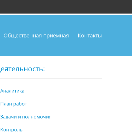
Общественная приемная
Контакты
еятельность:
Аналитика
План работ
Задачи и полномочия
Контроль