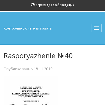
версия для слабовидящих
Контрольно-счетная палата
Toggl
navig
Rasporyazhenie №40
Опубликованно
18.11.2019