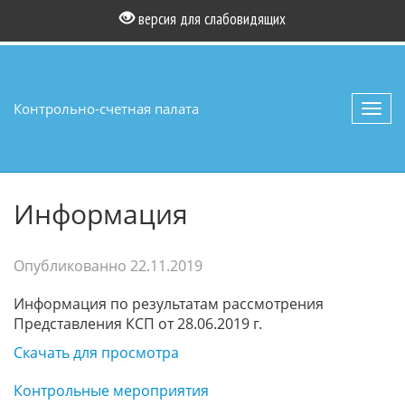
версия для слабовидящих
Контрольно-счетная палата
Toggl
navig
Информация
Опубликованно
22.11.2019
Информация по результатам рассмотрения
Представления КСП от 28.06.2019 г.
Скачать для просмотра
Контрольные мероприятия