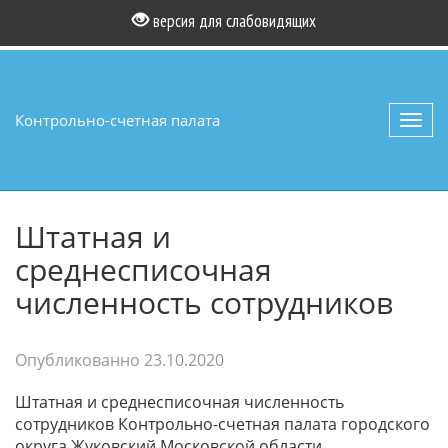
версия для слабовидящих
Контрольно-счетная палата
Toggl
navig
Штатная и
среднесписочная
численность сотрудников
Опубликованно
23.10.2020
Штатная и среднесписочная численность
сотрудников Контрольно-счетная палата городского
округа Жуковский Московской области