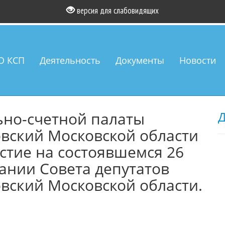
версия для слабовидящих
О КСП
Деятельность
Документы
Новости
ьно-счетной палаты
Д
овский Московской области
астие на состоявшемся 26
дании Совета депутатов
овский Московской области.