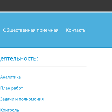
Общественная приемная
Контакты
еятельность:
Аналитика
План работ
Задачи и полномочия
Контроль