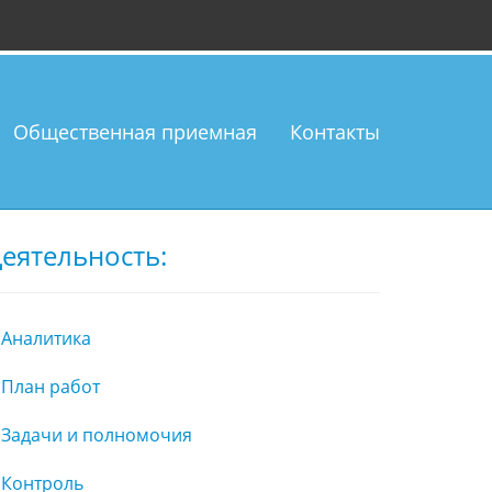
Общественная приемная
Контакты
еятельность:
Аналитика
План работ
Задачи и полномочия
Контроль