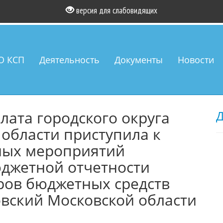
версия для слабовидящих
О КСП
Деятельность
Документы
Новости
лата городского округа
Д
области приступила к
ных мероприятий
джетной отчетности
ров бюджетных средств
овский Московской области