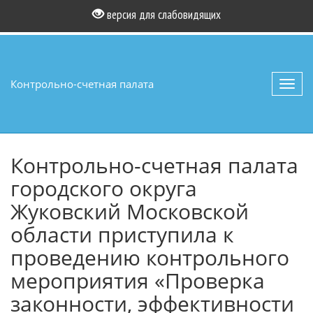
версия для слабовидящих
Контрольно-счетная палата
Toggl
navig
Контрольно-счетная палата
городского округа
Жуковский Московской
области приступила к
проведению контрольного
мероприятия «Проверка
законности, эффективности