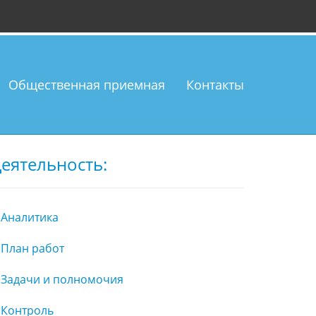
Общественная приемная
Контакты
еятельность:
Аналитика
План работ
Задачи и полномочия
Контроль