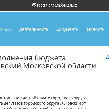
версия для слабовидящих
О КСП
Деятельность
Документы
Новости
полнения бюджета
Д
овский Московской области
 Контрольно-счетной палате городского округа
 депутатов городского округа Жуковский от
ьности Контрольно-счетной палаты городского