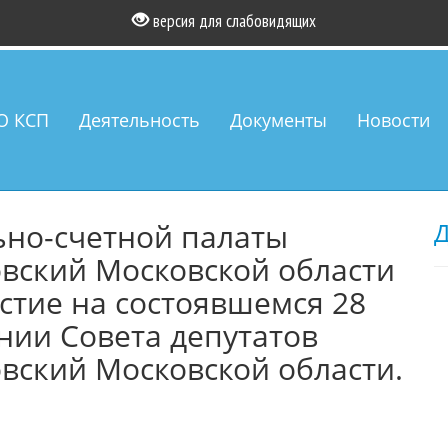
версия для слабовидящих
О КСП
Деятельность
Документы
Новости
ьно-счетной палаты
Д
овский Московской области
астие на состоявшемся 28
ании Совета депутатов
овский Московской области.