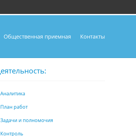
Общественная приемная
Контакты
еятельность:
Аналитика
План работ
Задачи и полномочия
Контроль