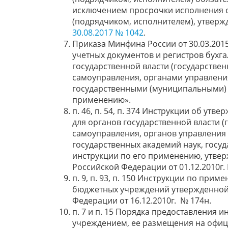
исключением просрочки исполнения о
(подрядчиком, исполнителем), утвер
30.08.2017 № 1042
.
Приказа Минфина России от 30.03.201
учетных документов и регистров бухг
государственной власти (государстве
самоуправления, органами управлен
государственными (муниципальными) 
применению».
п. 46, п. 54, п. 374 Инструкции об ут
для органов государственной власти (
самоуправления, органов управлени
государственных академий наук, госу
инструкции по его применению, утве
Российской Федерации от 01.12.2010г.
п. 9, п. 93, п. 150 Инструкции по при
бюджетных учреждений утвержденной
Федерации от 16.12.2010г. № 174н.
п. 7 и п. 15 Порядка предоставления
учреждением, ее размещения на офици