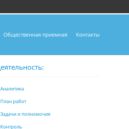
Общественная приемная
Контакты
еятельность:
Аналитика
План работ
Задачи и полномочия
Контроль