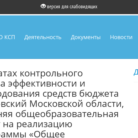
версия для слабовидящих
О КСП
Деятельность
Документы
Новости
атах контрольного
Д
а эффективности и
одования средств бюджета
овский Московской области,
няя общеобразовательная
у на реализацию
раммы «Общее