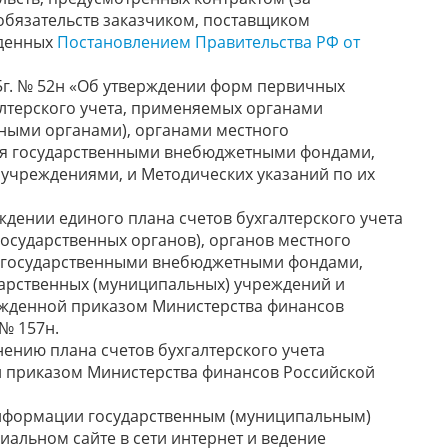
бязательств заказчиком, поставщиком
жденных
Постановлением Правительства РФ от
5г. № 52н «Об утверждении форм первичных
алтерского учета, применяемых органами
нными органами), органами местного
ия государственными внебюджетными фондами,
учреждениями, и Методических указаний по их
верждении единого плана счетов бухгалтерского учета
государственных органов), органов местного
я государственными внебюджетными фондами,
дарственных (муниципальных) учреждений и
ржденной приказом Министерства финансов
 № 157н.
менению плана счетов бухгалтерского учета
 приказом Министерства финансов Российской
 информации государственным (муниципальным)
альном сайте в сети интернет и ведение