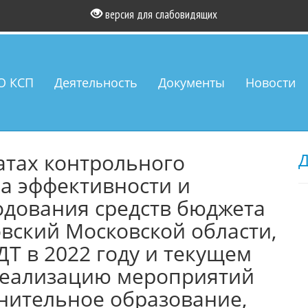
версия для слабовидящих
О КСП
Деятельность
Документы
Новости
атах контрольного
Д
а эффективности и
одования средств бюджета
овский Московской области,
Т в 2022 году и текущем
 реализацию мероприятий
ительное образование,