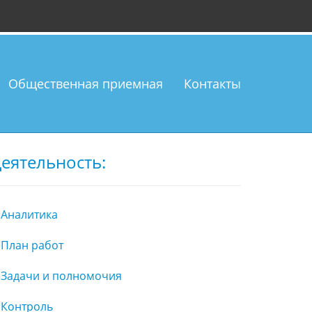
Общественная приемная
Контакты
еятельность:
Аналитика
План работ
Задачи и полномочия
Контроль