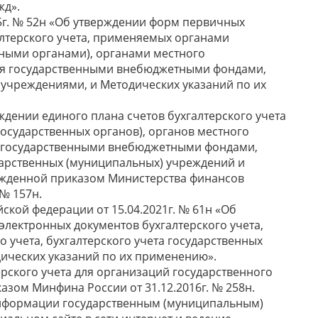
жд».
5г. № 52н «Об утверждении форм первичных
алтерского учета, применяемых органами
нными органами), органами местного
ия государственными внебюджетными фондами,
учреждениями, и Методических указаний по их
верждении единого плана счетов бухгалтерского учета
государственных органов), органов местного
я государственными внебюджетными фондами,
дарственных (муниципальных) учреждений и
ржденной приказом Министерства финансов
 № 157н.
ской федерации от 15.04.2021г. № 61н «Об
лектронных документов бухгалтерского учета,
учета, бухгалтерского учета государственных
ических указаний по их применению».
ерского учета для организаций государственного
азом Минфина России от 31.12.2016г. № 258н.
 информации государственным (муниципальным)