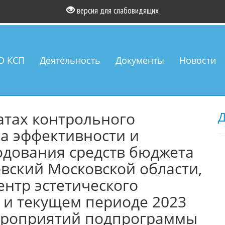
версия для слабовидящих
О КСП
Деятельность
Документы
Новости
атах контрольного
Д
а эффективности и
одования средств бюджета
овский Московской области,
нтр эстетического
у и текущем периоде 2023
ероприятий подпрограммы