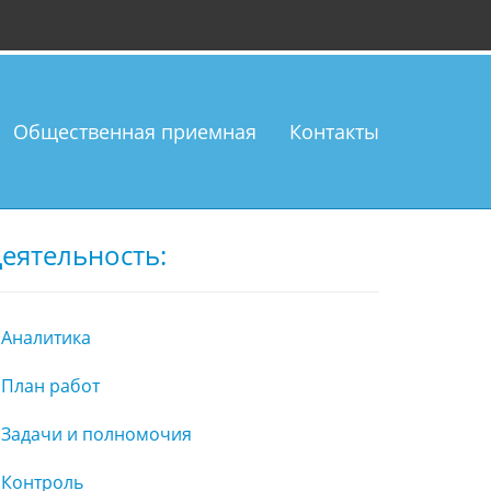
Общественная приемная
Контакты
еятельность:
Аналитика
План работ
Задачи и полномочия
Контроль