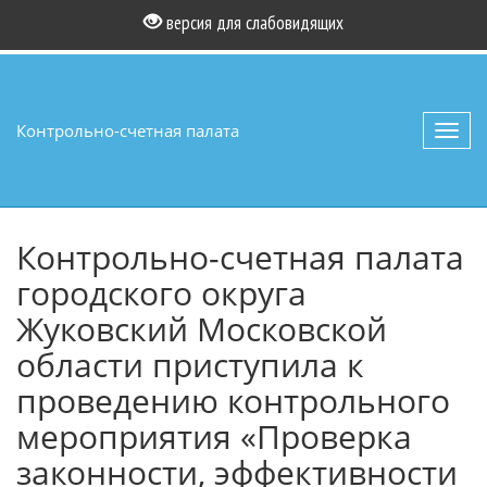
версия для слабовидящих
Контрольно-счетная палата
Toggl
navig
Контрольно-счетная палата
городского округа
Жуковский Московской
области приступила к
проведению контрольного
мероприятия «Проверка
законности, эффективности