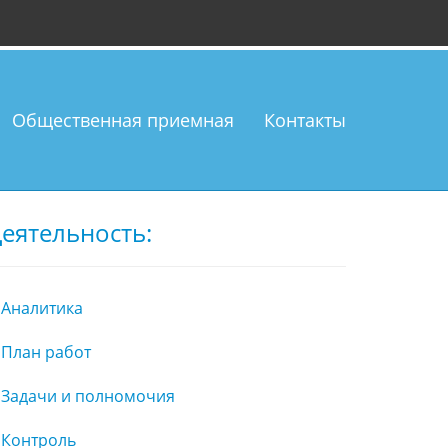
Общественная приемная
Контакты
еятельность:
Аналитика
План работ
Задачи и полномочия
Контроль