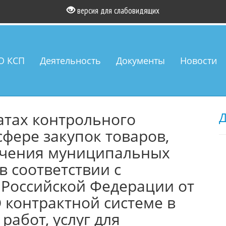
версия для слабовидящих
О КСП
Деятельность
Документы
Новости
атах контрольного
Д
сфере закупок товаров,
печения муниципальных
в соответствии с
Российской Федерации от
О контрактной системе в
работ, услуг для