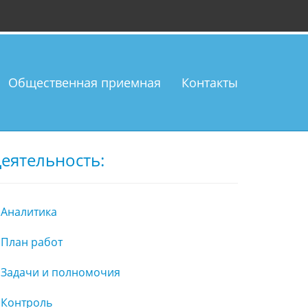
Общественная приемная
Контакты
еятельность:
Аналитика
План работ
Задачи и полномочия
Контроль