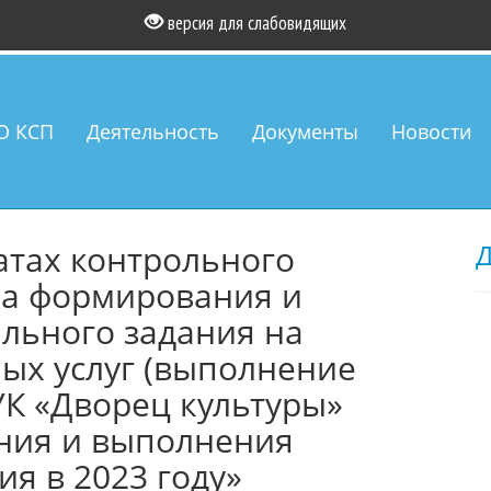
версия для слабовидящих
О КСП
Деятельность
Документы
Новости
атах контрольного
Д
а формирования и
льного задания на
ых услуг (выполнение
К «Дворец культуры»
ния и выполнения
я в 2023 году»