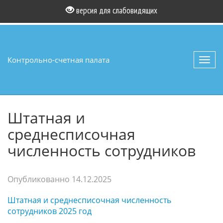
версия для слабовидящих
Контрольно-счетная палата
Toggl
navig
Штатная и
среднесписочная
численность сотрудников
Опубликованно
14.12.2025
Штатная и среднесписочная численность
сотрудников 2025 год