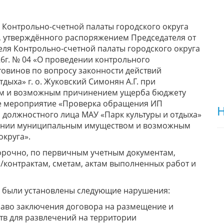
ти Контрольно-счетной палаты городского округа
д, утверждённого распоряжением Председателя от
теля Контрольно-счетной палаты городского округа
26г. № 04 «О проведении контрольного
овинов по вопросу законности действий
дыха» г. о. Жуковский Симонян А.Г. при
м и возможным причинением ущерба бюджету
ое мероприятие «Проверка обращения ИП
Н
 должностного лица МАУ «Парк культуры и отдыха»
яжении муниципальным имуществом и возможным
круга».
рочно, по первичным учетным документам,
м/контрактам, сметам, актам выполненных работ и
я были установлены следующие нарушения:
раво заключения договора на размещение и
тв для развлечений на территории