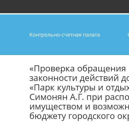
Контрольно-счетная палата
«Проверка обращения 
законности действий 
«Парк культуры и отдых
Симонян А.Г. при рас
имуществом и возмож
бюджету городского ок