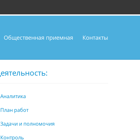
Общественная приемная
Контакты
еятельность:
Аналитика
План работ
Задачи и полномочия
Контроль