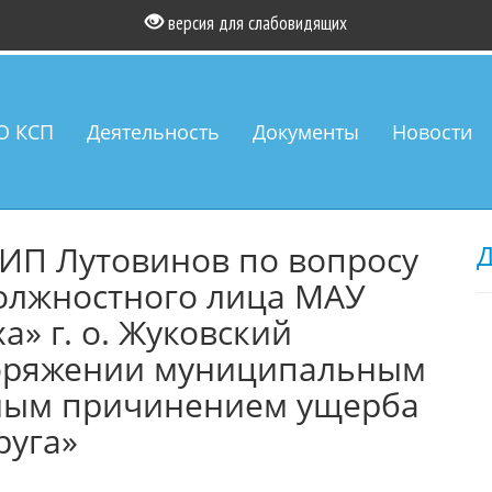
версия для слабовидящих
О КСП
Деятельность
Документы
Новости
ИП Лутовинов по вопросу
Д
должностного лица МАУ
а» г. о. Жуковский
поряжении муниципальным
ным причинением ущерба
руга»