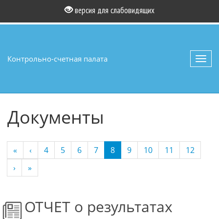
версия для слабовидящих
Контрольно-счетная палата
Toggl
navig
Документы
(current)
«
‹
4
5
6
7
8
9
10
11
12
›
»
ОТЧЕТ о результатах