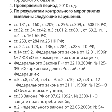
городского бюджета.
Проверяемый период:
2010 год.
По результатам контрольного мероприятия
выявлены следующие нарушения
:
ст. 131, ст.160 , ст.209, ст. 296, ст.309, ст.608 ГК РФ;
ст.32, ст. 34, ст.42, п.3 ст.61.2, ст.69.1, ст. 69.2, п. 1,
п.4. ст. 161 БК РФ;
ст. 253, ст.284 гл.25 НК РФ;
ст. 22, ст. 123, ст. 136, ст. 284, ст.285 ТК РФ;
п.14 ст.9.2. Федерального закона от 12.01.1996г.
№ 7-ФЗ «О некоммерческих организациях»;
Федерального Закона РФ от 22.10.2004г. № 125-
ФЗ «Об архивном деле в Российской
Федерации»;
п.5 ст.8, п.1.4, п.4 ст. 9, п.2 ст.10, п.2, п.3 ст.12
Федерального закона от 21.11.1996г. № 129-ФЗ
«О бухгалтерском учете»;
ст.33 Закона РФ от 07.02.1992г. № 2300-1 «О
защите прав потребителей»;
п.2 Федерального закона от 22.05.2003г. № 54-