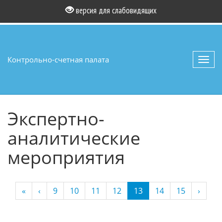
версия для слабовидящих
Контрольно-счетная палата
Toggl
navig
Экспертно-
аналитические
мероприятия
(current)
«
‹
9
10
11
12
13
14
15
›